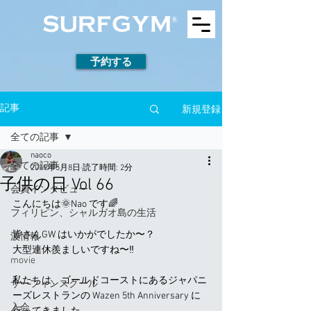
予約する
新規登録
記事
全ての記事
naoco
全ての記事
2019年5月8日
読了時間: 2分
子供の日 Vol 66
会員インタビュー
こんにちは🌞Nao です🌈
フィリピン、シャルガオ島の生活
皆さんGW はいかがでしたか〜？
波情報
大型連休羨ましいですね〜‼️
movie
私たちは、ゴールドコーストにあるジャパニ
サーフィンスクール
ーズレストランの Wazen 5th Anniversary に
入会