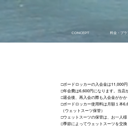
CONCEPT
料金・プラ
□ボードロッカーの入会金は11,0
□年会費は6,600円になります。
□退会後、再入会の際も入会金がかか
□ボードロッカー使用料は月額１本6,
（ウェットスーツ保管）
□ウェットスーツの保管は、お一人様
□季節によってウェットスーツを交換