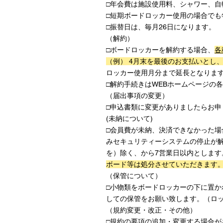
□年会費は施設使用料、シャワー、
□短期ボードロッカー使用の場合で
□振替日は、毎月26日になります。
（解約）
□ボードロッカーを解約する場合、
各
（例） 4月末を最後のお支払いとし
ロッカー使用月分まで延長となりま
□解約手続きはWEBホームページの
（届出事項の変更）
□申込書類に変更がありましたらお申
(未納について)
□会員費が未納、決済できなかった場
みセキュリティーシステムの停止が
を）除く、から7営業日以内としま
ボード等は処分させていただきます
（保管について）
□小物類をボードロッカーの下に置
しての保管をお願い致します。（ロ
（規約変更・改正・その他）
□規約の要項の追加・変更する場合があり