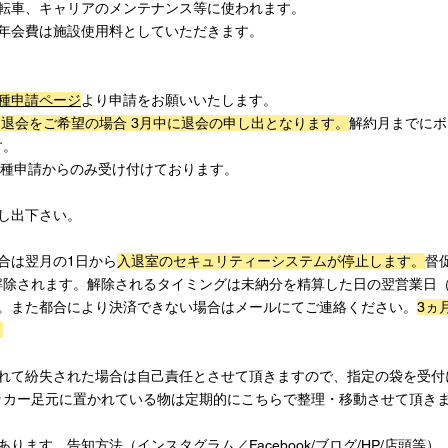
自転車、キャリアのメンテナンス等に使われます。
も年会費は施設使用料としていただきます。
種申請ページ
より申請をお願いいたします。
、退会をご希望の場合 3月中に退会の申し出となります。
解約月までにボ
す。
各種申請からのみ受け付けております。
し出下さい。
合は翌月の1日から
入退室のセキュリティーシステムが停止します。
督
解除されます。解除されるタイミングは未納分を精算した日の翌営業日
す。また都合により決済できない場合はメールにてご連絡ください。
3ヵ
。
かれて紛失された場合は自己責任とさせて頂きますので、指定の袋を受付
ッカー足元に置かれている物は定期的にこちらで整理・移動させて頂き
ます。告知方法（インスタグラム／Facebook/ブログ/HP/店頭等）