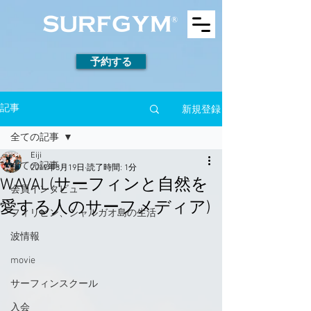
予約する
新規登録
記事
全ての記事
Eiji
全ての記事
2019年3月19日
読了時間: 1分
WAVAL(サーフィンと自然を
会員インタビュー
愛する人のサーフメディア)
フィリピン、シャルガオ島の生活
波情報
movie
サーフィンスクール
入会