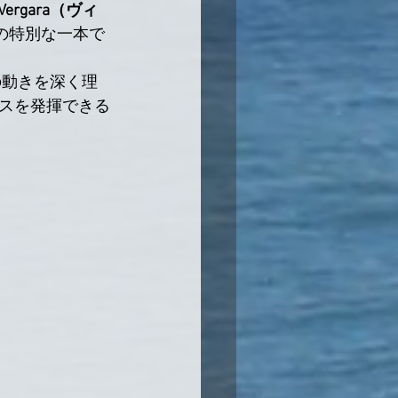
ia Vergara（ヴィ
の特別な一本で
体の動きを深く理
スを発揮できる