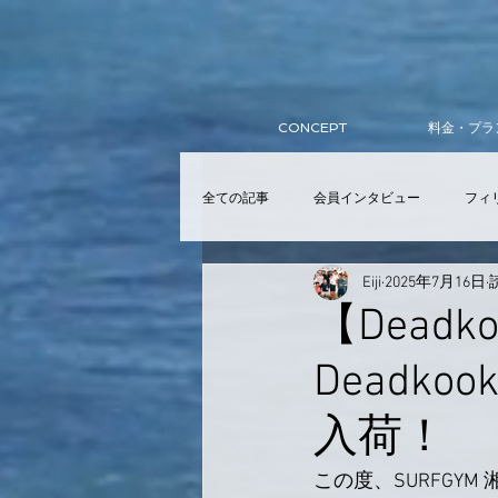
CONCEPT
料金・プラ
全ての記事
会員インタビュー
フィ
Eiji
2025年7月16日
サーフィンスクール
入会
ア
【Deadkoo
Deadk
提携スクール
Wellness Club
入荷！
この度、SURFGY