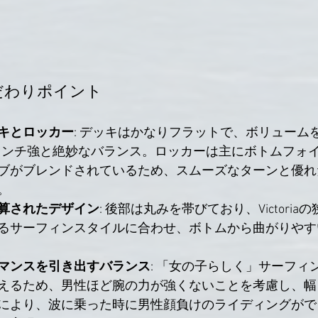
こだわりポイント
キとロッカー
: デッキはかなりフラットで、ボリューム
5インチ強と絶妙なバランス。ロッカーは主にボトムフォ
ブがブレンドされているため、スムーズなターンと優れ
。
算されたデザイン
: 後部は丸みを帯びており、Victori
るサーフィンスタイルに合わせ、ボトムから曲がりやす
マンスを引き出すバランス
: 「女の子らしく」サーフィ
えるため、男性ほど腕の力が強くないことを考慮し、幅
により、波に乗った時に男性顔負けのライディングがで