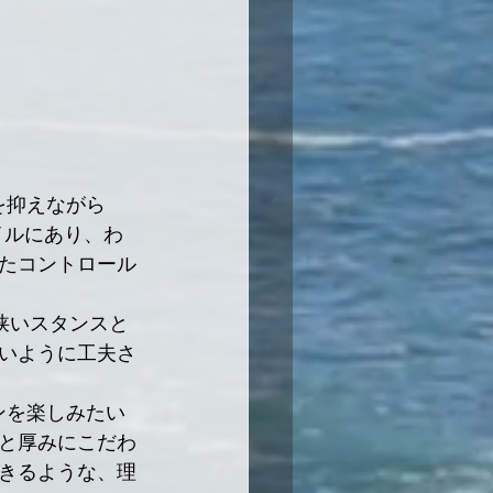
を抑えながら
イルにあり、わ
たコントロール
aの狭いスタンスと
いように工夫さ
ンを楽しみたい
と厚みにこだわ
きるような、理