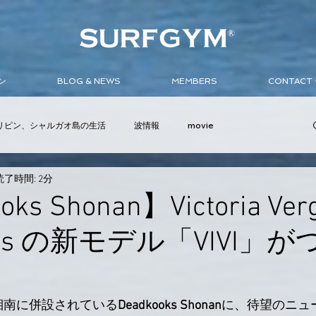
ン
BLOG & NEWS
MEMBERS
CONTAC
リピン、シャルガオ島の生活
波情報
movie
読了時間: 2分
ンバサダー
イベント
サーフボード
ウェットスーツ
ks Shonan】Victoria Verg
ooks の新モデル「VIVI」
M 湘南に併設されている
Deadkooks Shonan
に、待望のニュ