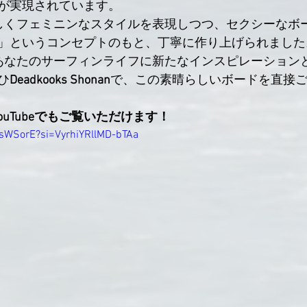
が実現されています。
「美しくフェミニンなスタイルを表現しつつ、セクシーなボ
」というコンセプトのもと、丁寧に作り上げられました
が、あなたのサーフィンライフに新たなインスピレーション
ひ
Deadkooks Shonan
で、この素晴らしいボードを直接
YouTubeでもご覧いただけます！
FsWSorE?si=VyrhiYRllMD-bTAa