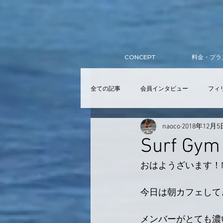
CONCEPT
料金・プラ
全ての記事
会員インタビュー
フィ
naoco
2018年12月5
サーフィンスクール
入会
ア
Surf Gym
おはようざいます！N
提携スクール
Wellness Club
今日は朝カフェして
メンバーがとても濃い