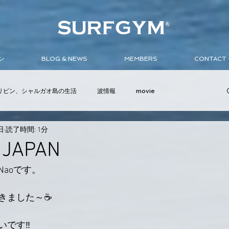
ン
BLOG & NEWS
MEMBERS
CONTAC
リピン、シャルガオ島の生活
波情報
movie
日
読了時間: 1分
ンバサダー
イベント
サーフボード
ウェットスーツ
 JAPAN
aoです。
きました～☕️
です‼️