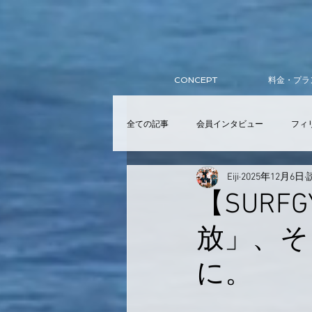
CONCEPT
料金・プラ
全ての記事
会員インタビュー
フィ
Eiji
2025年12月6日
サーフィンスクール
入会
ア
【SUR
放」、そ
提携スクール
Wellness Club
に。