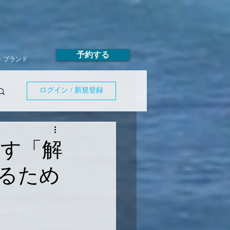
予約する
T・ブランド
ログイン / 新規登録
指す「解
るため