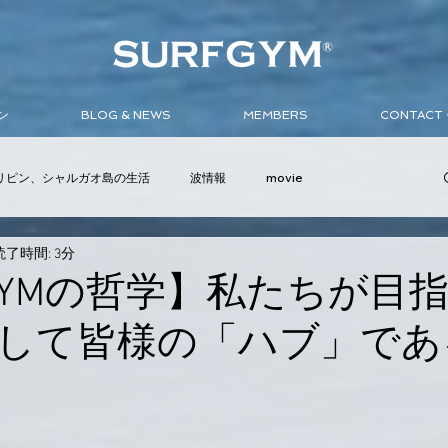
ン
BLOG & NEWS
MEMBERS
CONTAC
リピン、シャルガオ島の生活
波情報
movie
読了時間: 3分
ンバサダー
イベント
サーフボード
ウェットスーツ
FGYMの哲学】私たちが目
して皆様の「ハブ」であ