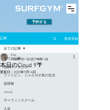
予約する
新規登録
記事
全ての記事
Eiko
全ての記事
2025年9月11日
読了時間: 2分
本日のCloud 9🌴
会員インタビュー
更新日：
2025年9月14日
フィリピン、シャルガオ島の生活
波情報
movie
サーフィンスクール
入会