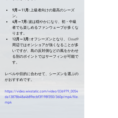
9月～11月:
 上級者向けの最高のシーズ
ン。
4月～7月:
 波は穏やかになり、初・中級
者でも楽しめるファンウェーブが多くな
ります。
12月～3月:
 オフシーズンとなり、 Cloud9
周辺ではオンショアが強くなることが多
いですが、島の反対側などの風をかわせ
る別のポイントではサーフィンが可能で
す。
レベルや目的に合わせて、シーズンを選ぶの
がおすすめです。
https://video.wixstatic.com/video/036979_0054
da13878b48a4b89ecbf3f198f350/360p/mp4/file.
mp4