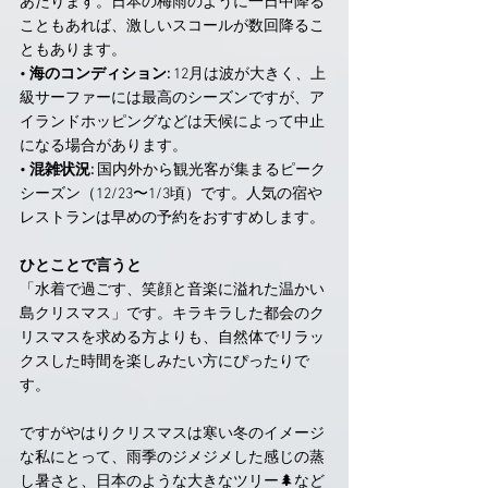
あたります。日本の梅雨のように一日中降る
こともあれば、激しいスコールが数回降るこ
ともあります。
• 
海のコンディション:
 12月は波が大きく、上
級サーファーには最高のシーズンですが、ア
イランドホッピングなどは天候によって中止
になる場合があります。
• 
混雑状況:
 国内外から観光客が集まるピーク
シーズン（12/23〜1/3頃）です。人気の宿や
レストランは早めの予約をおすすめします。
ひとことで言うと
「水着で過ごす、笑顔と音楽に溢れた温かい
島クリスマス」です。キラキラした都会のク
リスマスを求める方よりも、自然体でリラッ
クスした時間を楽しみたい方にぴったりで
す。
ですがやはりクリスマスは寒い冬のイメージ
な私にとって、雨季のジメジメした感じの蒸
し暑さと、日本のような大きなツリー🌲など