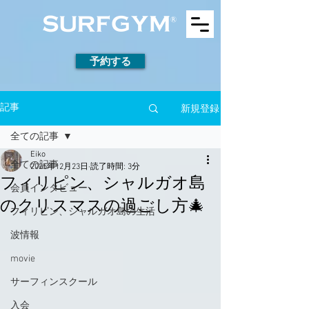
予約する
新規登録
記事
全ての記事
Eiko
全ての記事
2025年12月23日
読了時間: 3分
フィリピン、シャルガオ島
会員インタビュー
のクリスマスの過ごし方🎄
フィリピン、シャルガオ島の生活
波情報
movie
サーフィンスクール
入会