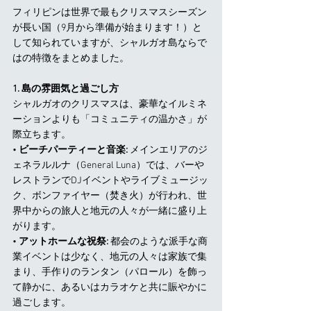
フィリピンは世界で最もクリスマスシーズン
が長い国（9月から準備が始まります！）と
して知られていますが、シャルガオ島ならで
はの特徴をまとめました。
1. 島の雰囲気と過ごし方
シャルガオのクリスマスは、豪華なイルミネ
ーションよりも「コミュニティの温かさ」が
際立ちます。
• 
ビーチパーティーと音楽:
 メインエリアのジ
ェネラルルナ（General Luna）では、バーや
レストランでDJイベントやライブミュージッ
ク、ボンファイヤー（焚き火）が行われ、世
界中からの旅人と地元の人々が一緒に盛り上
がります。
• 
アットホームな祝祭:
 都会のような派手な商
業イベントは少なく、地元の人々は家族で集
まり、手作りのランタン（パロール）を飾っ
て静かに、あるいはカラオケと共に賑やかに
過ごします。