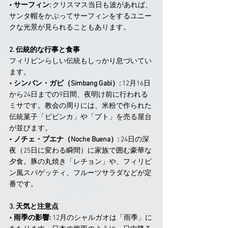
• 
サーフィン:
 クリスマス当日も波があれば、
サンタ帽をかぶってサーフィンをするユニー
クな光景が見られることもあります。
2. 伝統的な行事と食事
フィリピンらしい伝統もしっかり息づいてい
ます。
• 
シンバン・ガビ（Simbang Gabi）:
 12月16日
から24日までの9日間、夜明け前に行われる
ミサです。教会の周りには、米粉で作られた
伝統菓子「ビビンカ」や「プト」を売る屋台
が並びます。
• 
ノチェ・ブエナ（Noche Buena）:
 24日の深
夜（25日に変わる瞬間）に家族で囲む豪華な
夕食。豚の丸焼き「レチョン」や、フィリピ
ン風スパゲッティ、フルーツサラダなどが定
番です。
3. 天気と注意点
• 
雨季の影響:
 12月のシャルガオは「雨季」に