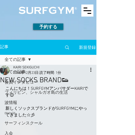
予約する
新規登録
記事
全ての記事
KAIRI SEKIGUCHI
全ての記事
2018年12月23日
読了時間: 1分
NEW SOCKS BRAND👟
会員インタビュー
こんにちは！SURFGYMアンバサダーKAIRIで
フィリピン、シャルガオ島の生活
す😊
波情報
新しくソックスブランドがSURFGYMにやっ
movie
てきました☆彡
サーフィンスクール
入会