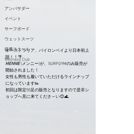
アンバサダー
イベント
サーフボード
ウェットスーツ
提携スクール
オーストラリア、バイロンベイより日本初上
陸！！🌴
Wellness Club
MENNIE 
(メンニー)が、SURFGYMのみ販売が
開始されました！
女性も男性も履いていただけるラインナップ
になっています👟
初回は限定50足の販売となりますので是非シ
ョップへ見に来てくださ～い😊🌊