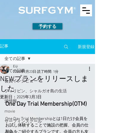
予約する
新規登録
記事
全ての記事
Eiji
全ての記事
2025年2月23日
読了時間: 1分
NEWプランをリリースしま
会員インタビュー
した
フィリピン、シャルガオ島の生活
更新日：
2025年3月3日
波情報
One Day Trial Membership(OTM)
movie
One Day Trial Membershipとは1日だけ会員を
サーフィンスクール
お試し体験することで施設の把握、会員の仕
入会
組みをご紹介するプランです。会員の方も友