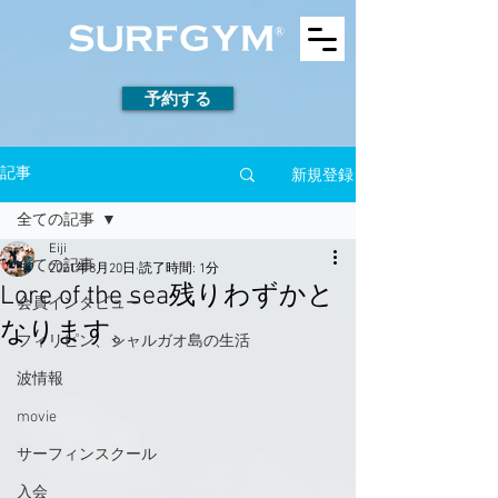
予約する
新規登録
記事
全ての記事
Eiji
全ての記事
2021年8月20日
読了時間: 1分
Lore of the sea残りわずかと
会員インタビュー
なります。
フィリピン、シャルガオ島の生活
波情報
movie
サーフィンスクール
入会