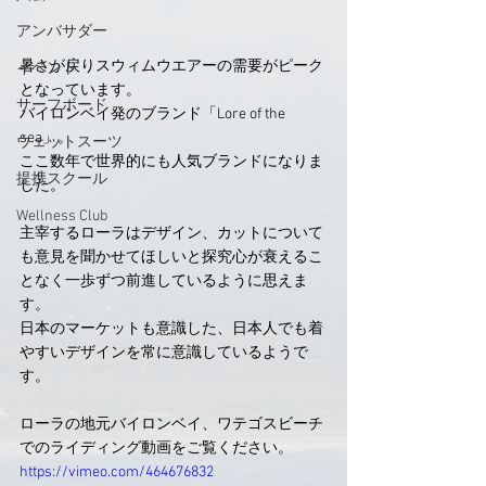
アンバサダー
暑さが戻りスウィムウエアーの需要がピーク
イベント
となっています。
サーフボード
バイロンベイ発のブランド「Lore of the 
sea」。
ウェットスーツ
ここ数年で世界的にも人気ブランドになりま
提携スクール
した。
Wellness Club
主宰するローラはデザイン、カットについて
も意見を聞かせてほしいと探究心が衰えるこ
となく一歩ずつ前進しているように思えま
す。
日本のマーケットも意識した、日本人でも着
やすいデザインを常に意識しているようで
す。
ローラの地元バイロンベイ、ワテゴスビーチ
でのライディング動画をご覧ください。
https://vimeo.com/464676832