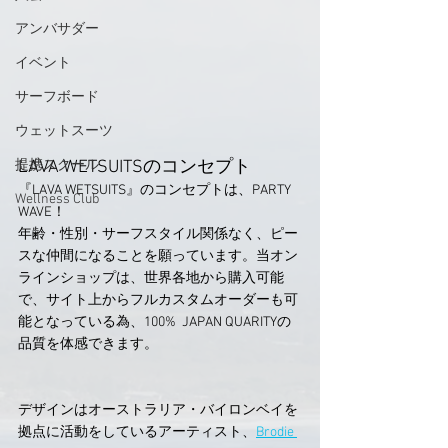
アンバサダー
イベント
サーフボード
ウェットスーツ
LAVA WETSUITSのコンセプト
提携スクール
『LAVA WETSUITS』のコンセプトは、PARTY  
Wellness Club
WAVE！
年齢・性別・サーフスタイル関係なく、ピー
スな仲間になることを願っています。当オン
ラインショップは、世界各地から購入可能
で、サイト上からフルカスタムオーダーも可
能となっている為、100%  JAPAN QUARITYの
品質を体感できます。
デザインはオーストラリア・バイロンベイを
拠点に活動をしているアーティスト、
Brodie 