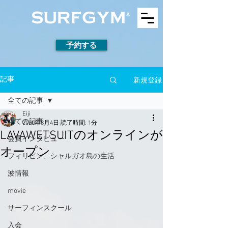
予約する
新規登録
記事
全ての記事
Eiji
全ての記事
2020年8月4日
読了時間: 1分
LAVAWETSUITのオンラインが
会員インタビュー
オープン
フィリピン、シャルガオ島の生活
波情報
movie
サーフィンスクール
入会