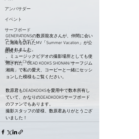
アンバサダー
イベント
サーフボード
GENERATIONSの数原龍友さんが、仲間に会い
ウェットスーツ
に湘南を訪れたMV「Summer Vacation」が公
開されました。
提携スクール
、ミュージックビデオの撮影場所としても使
Wellness Club
用された「DEAD KOOKS SHONAN/サーフジム
湘南」で私の愛犬、コービーと一緒にセッシ
ョンした模様もご覧ください。
数原君もDEADKOOKSを愛用中で数本所有し
ていて、かなりのDEADKOOKSサーフボード
のファンでもあります。
撮影スタッフの皆様、数原君ありがとうござ
いました！