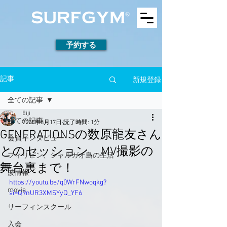
予約する
新規登録
記事
全ての記事
Eiji
全ての記事
2025年8月17日
読了時間: 1分
GENERATIONSの数原龍友さん
会員インタビュー
とのセッション、MV撮影の
フィリピン、シャルガオ島の生活
舞台裏まで！
波情報
https://youtu.be/q0WrFNwoqkg?
movie
si=Q9nUR3XMSYyQ_YF6
サーフィンスクール
入会