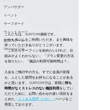
アンバサダー
イベント
サーフボード
ウェットスーツ
こんにちは、SURFGYM湘南です。
いつも当ジムをご利用いただき、また興味を
提携スクール
持っていただきありがとうございます。
Wellness Club
「これからサーフィンを始めたいけれど、仕
組みがよくわからない」 「プラン変更の方法
を知りたい」 「施設の利用可能時間は？」
入会をご検討中の方も、すでに会員の皆様
も、ふとした疑問をお持ちになることがある
かと思います。 SURFGYMでは、皆様に
待ち
時間がなくストレスのない施設利用
をしてい
ただくために、お問い合わせの多い項目をま
とめた
「よくある質問（FAQ）」
ページをご
用意しております。