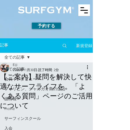
予約する
新規登録
記事
全ての記事
Eiji
全ての記事
2025年11月30日
読了時間: 2分
【ご案内】疑問を解決して快
会員インタビュー
適なサーフライフを。「よ
フィリピン、シャルガオ島の生活
くある質問」ページのご活用
波情報
について
movie
サーフィンスクール
入会