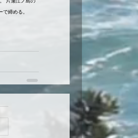
。 片瀬江ノ島の
ーで締める。