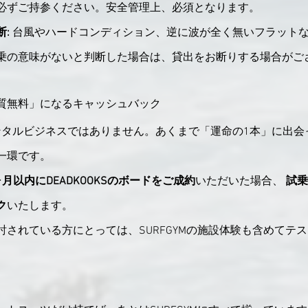
必ずご持参ください。安全管理上、必須となります。
:
 台風やハードコンディション、逆に波が全く無いフラット
乗の意味がないと判断した場合は、貸出をお断りする場合がご
質無料」になるキャッシュバック
は、レンタルビジネスではありません。あくまで「運命の1本」に出
一環です。
ヶ月以内にDEADKOOKSのボードをご成約
いただいた場合、 
試乗
ク
いたします。
討されている方にとっては、SURFGYMの施設体験も含めてテ