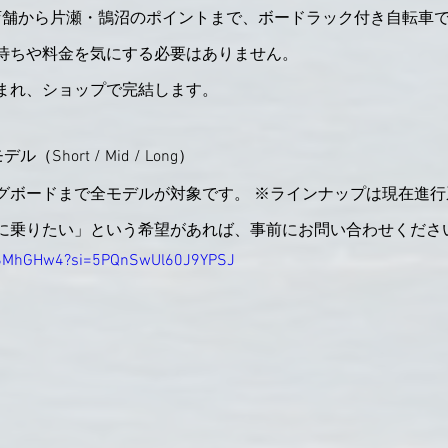
店舗から片瀬・鵠沼のポイントまで、ボードラック付き自転車
待ちや料金を気にする必要はありません。
まれ、ショップで完結します。
ル（Short / Mid / Long）
グボードまで全モデルが対象です。 ※ラインナップは現在進
に乗りたい」という希望があれば、事前にお問い合わせくださ
RESMhGHw4?si=5PQnSwUl60J9YPSJ