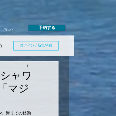
予約する
T・ブランド
ログイン / 新規登録
・シャワ
「マジ
や、海までの移動