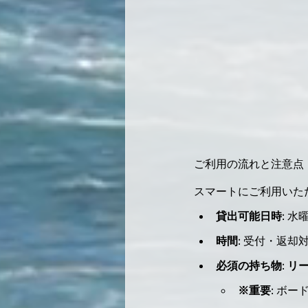
ご利用の流れと注意点（Mu
スマートにご利用いた
貸出可能日時:
 水
時間:
 受付・返却対応
必須の持ち物:
リ
※重要:
 ボー