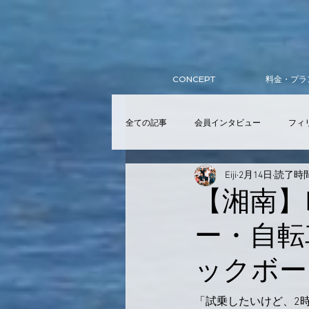
CONCEPT
料金・プラ
全ての記事
会員インタビュー
フィ
Eiji
2月14日
読了時間
サーフィンスクール
入会
ア
【湘南】
ー・自転
提携スクール
Wellness Club
ックボー
「試乗したいけど、2