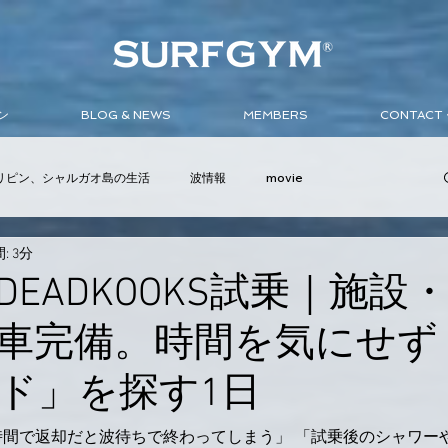
ン
BLOG & NEWS
MEMBERS
CONTAC
リピン、シャルガオ島の生活
波情報
movie
: 3分
ンバサダー
イベント
サーフボード
ウェットスーツ
DEADKOOKS試乗｜施設
車完備。時間を気にせず
ド」を探す1日
時間で返却だと波待ちで終わってしまう」 「試乗後のシャワー