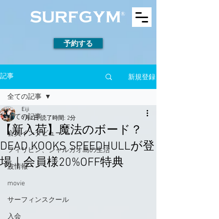
予約する
新規登録
記事
全ての記事
Eiji
全ての記事
1月2日
読了時間: 2分
【新入荷】魔法のボード？
会員インタビュー
DEAD KOOKS SPEEDHULLが登
フィリピン、シャルガオ島の生活
場｜会員様20%OFF特典
波情報
movie
サーフィンスクール
入会