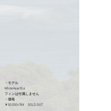
・モデル　
WhiteHeart5.6
フィンは付属しません
・価格
￥50.000+TAX　
SOLD OUT