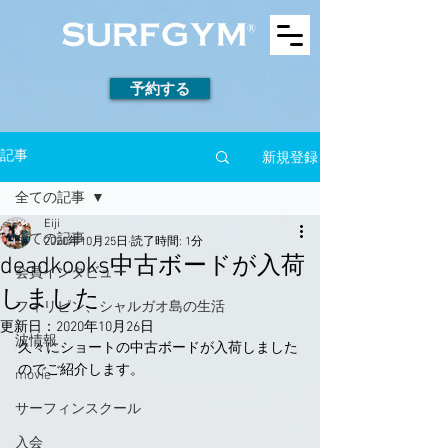
予約する
新規登録
記事
全ての記事
Eiji
全ての記事
2020年10月25日
読了時間: 1分
deadkooks中古ボードが入荷
会員インタビュー
しました
フィリピン、シャルガオ島の生活
更新日：
2020年10月26日
波情報
久々にショートの中古ボードが入荷しました
のでご紹介します。
movie
サーフィンスクール
入会