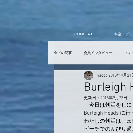
CONCEPT
料金・プラ
全ての記事
会員インタビュー
フィ
naoco
2018年9月21
サーフィンスクール
入会
ア
Burleigh
更新日：
2018年9月23日
提携スクール
Wellness Club
　今日は朝活をしに
Burleigh Heads
わたしの朝活は、cof
ビーチでのんびり過