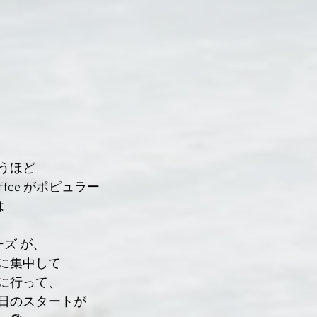
うほど
ffee がポピュラー
は
ズ が、
に集中して
に行って、
日のスタートが