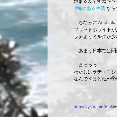
始まるんですね〜〜
#海のある生活
 なら
　ちなみに Australi
フラットホワイトが人
ラテよりミルクが少
　あまり日本では聞
　まっっっ
わたしはラテ＋１シ
なんですけどね〜🤭
https://youtu.be/maM