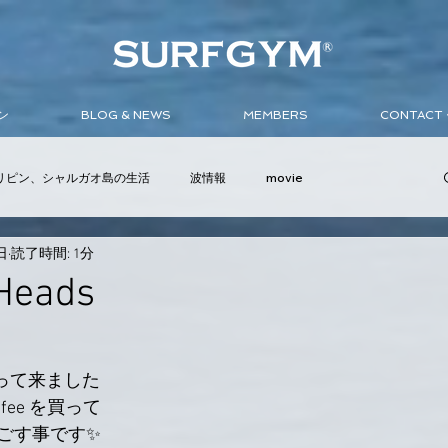
ン
BLOG & NEWS
MEMBERS
CONTAC
リピン、シャルガオ島の生活
波情報
movie
日
読了時間: 1分
ンバサダー
イベント
サーフボード
ウェットスーツ
 Heads
 に行って来ました
fee を買って
ごす事です✨