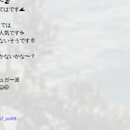
〜🏖
ではです🌊
a では
気です☕️
ないそうです🥛
かないかな〜？
ュガー派
🤭
nvT_ooW8