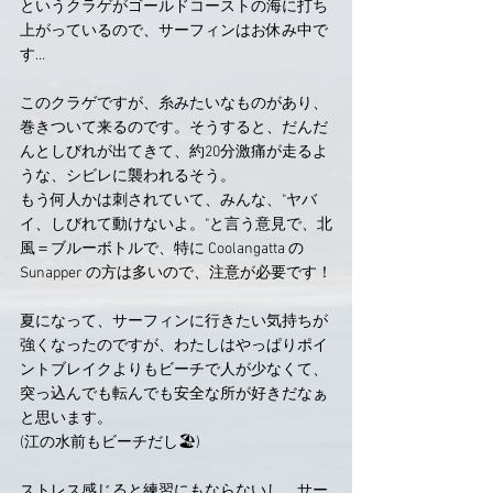
というクラゲがゴールドコーストの海に打ち
上がっているので、サーフィンはお休み中で
す…
このクラゲですが、糸みたいなものがあり、
巻きついて来るのです。そうすると、だんだ
んとしびれが出てきて、約20分激痛が走るよ
うな、シビレに襲われるそう。
もう何人かは刺されていて、みんな、"ヤバ
イ、しびれて動けないよ。"と言う意見で、北
風＝ブルーボトルで、特に Coolangatta の 
Sunapper の方は多いので、注意が必要です！
夏になって、サーフィンに行きたい気持ちが
強くなったのですが、わたしはやっぱりポイ
ントブレイクよりもビーチで人が少なくて、
突っ込んでも転んでも安全な所が好きだなぁ
と思います。
(江の水前もビーチだし🏖)
ストレス感じると練習にもならないし、サー