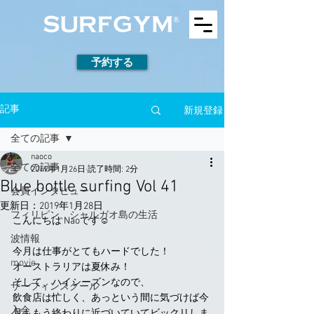
予約する
新規登録
記事
全ての記事
naoco
全ての記事
2019年1月26日
読了時間: 2分
Blue bottle surfing Vol 41
会員インタビュー
更新日：
2019年1月28日
フィリピン、シャルガオ島の生活
こんにちは Naoです☺︎
波情報
今月は仕事がとてもハードでした！
movie
オーストラリアは夏休み！
そして、ハイシーズンなので、
サーフィンスクール
飲食店は忙しく、あっという間に気づけば今
入会
月ももう終わりに近づいていてビックリしま