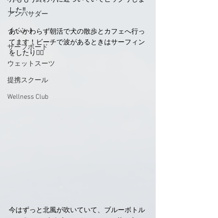
した‼
アンバサダー
イベント
あいかわらず朝活で犬の散歩とカフェへ行っ
てます！ビーチで波があるときはサーフィン
サーフボード
をしたり🏄‍♀️ 
ウェットスーツ
提携スクール
Wellness Club
今はずっと北風が吹いていて、ブルーボトル