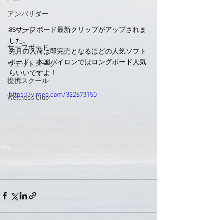
アンバサダー
88サーフボード最新クリップがアップされま
イベント
した。
サーフボード
先月の入荷は即完売となるほどの人気ソフト
ボード、本国バイロンではロングボード人気
ウェットスーツ
らいいですよ！
提携スクール
https://vimeo.com/322673150
Wellness Club