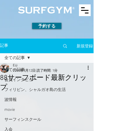
予約する
新規登録
記事
全ての記事
Eiji
全ての記事
2019年3月12日
読了時間: 1分
88サーフボード最新クリッ
会員インタビュー
プ
フィリピン、シャルガオ島の生活
波情報
movie
サーフィンスクール
入会