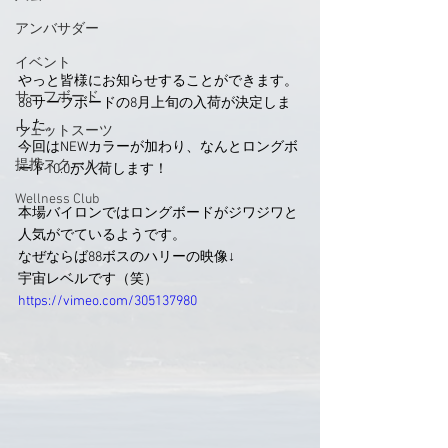
アンバサダー
イベント
やっと皆様にお知らせすることができます。
サーフボード
88サーフボードの8月上旬の入荷が決定しま
した。
ウェットスーツ
今回はNEWカラーが加わり、なんとロングボ
提携スクール
ード10.0が入荷します！
Wellness Club
本場バイロンではロングボードがジワジワと
人気がでているようです。
なぜならば88ボスのハリーの映像↓　
宇宙レベルです（笑）
https://vimeo.com/305137980