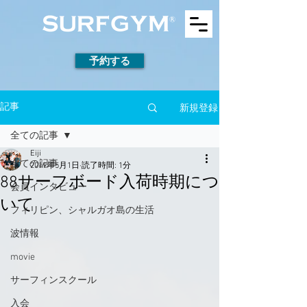
予約する
新規登録
記事
全ての記事
Eiji
全ての記事
2019年5月1日
読了時間: 1分
88サーフボード入荷時期につ
会員インタビュー
いて
フィリピン、シャルガオ島の生活
波情報
movie
サーフィンスクール
入会