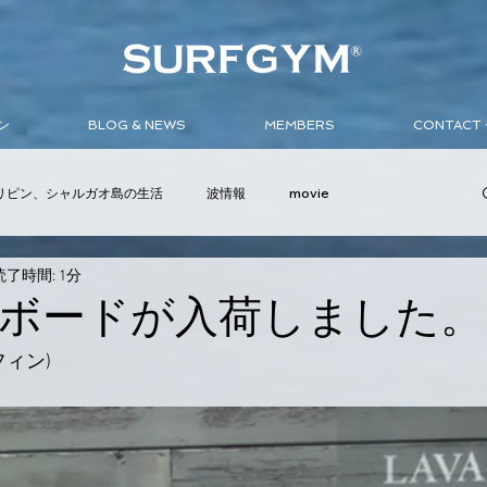
ン
BLOG & NEWS
MEMBERS
CONTAC
リピン、シャルガオ島の生活
波情報
movie
読了時間: 1分
ンバサダー
イベント
サーフボード
ウェットスーツ
フボードが入荷しました。
フィン)