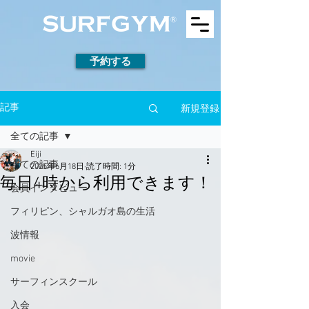
予約する
新規登録
記事
全ての記事
Eiji
全ての記事
2025年6月18日
読了時間: 1分
毎日4時から利用できます！
会員インタビュー
フィリピン、シャルガオ島の生活
波情報
movie
サーフィンスクール
入会