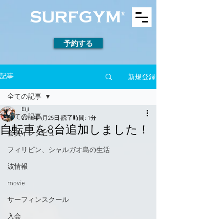
予約する
新規登録
記事
全ての記事
Eiji
全ての記事
2019年4月25日
読了時間: 1分
自転車を8台追加しました！
会員インタビュー
フィリピン、シャルガオ島の生活
波情報
movie
サーフィンスクール
入会