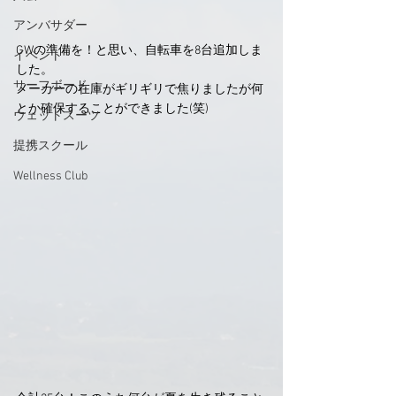
アンバサダー
GWの準備を！と思い、自転車を8台追加しま
イベント
した。
サーフボード
メーカーの在庫がギリギリで焦りましたが何
とか確保することができました(笑)
ウェットスーツ
提携スクール
Wellness Club