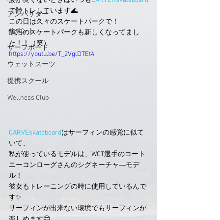
波が良くないときはいつも
CARVERskateboard
で陸トレしています🌊
アンバサダー
この日は久々のスケートパークで！
イベント
鵠沼のスケートパークも新しくなってまし
た！！（笑）
サーフボード
https://youtu.be/T_2VglDTEt4
ウェットスーツ
提携スクール
Wellness Club
CARVEskateboard
はサーフィンの感覚に似て
いて、
私が使っているモデルは、WCT選手のコート
ニーコンローグさんのシグネーチャ―モデ
ル！
彼女もトレーニングの時に使用しているんで
す✨
サーフィンが出来ない環境でもサーフィンが
楽しめます😊