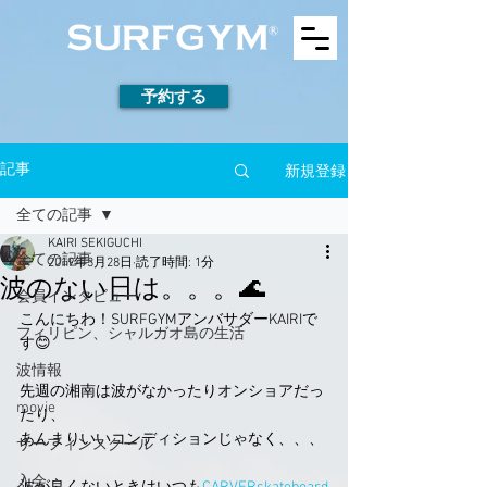
予約する
新規登録
記事
全ての記事
KAIRI SEKIGUCHI
全ての記事
2019年3月28日
読了時間: 1分
波のない日は。。。🌊
会員インタビュー
こんにちわ！SURFGYMアンバサダーKAIRIで
フィリピン、シャルガオ島の生活
す😊
波情報
先週の湘南は波がなかったりオンショアだっ
movie
たり、
あんまりいいコンディションじゃなく、、、
サーフィンスクール
入会