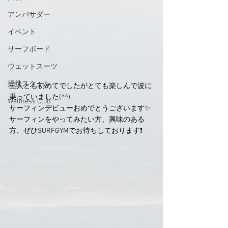
アンバサダー
イベント
サーフボード
ウェットスーツ
提携スクール
三人とも初めてでしたがとても楽しんで波に
乗っていました(^^)
Wellness Club
サーフィンデビューおめでとうございます✨
サーフィンをやってみたい方、興味のある
方、ぜひSURFGYMでお待ちしております❗️