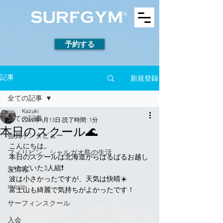
予約する
新規登録
記事
全ての記事
Kazuki
全ての記事
2019年4月13日
読了時間: 1分
本日のスクール🌊
会員インタビュー
こんにちは。
フィリピン、シャルガオ島の生活
本日のスクールは北海道からはるばるお越し
いただいた3人組❗️
波情報
波は小さかったですが、天気は快晴☀️
movie
富士山も綺麗で気持ちがよかったです！
サーフィンスクール
入会