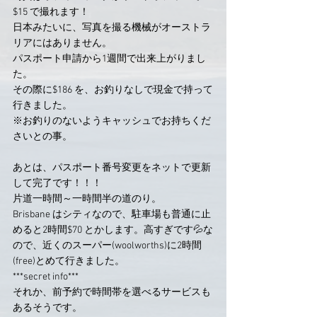
$15 で撮れます！
日本みたいに、写真を撮る機械がオーストラ
リアにはありません。
パスポート申請から1週間で出来上がりまし
た。
その際に$186 を、お釣りなしで現金で持って
行きました。
※お釣りのないようキャッシュでお持ちくだ
さいとの事。
あとは、パスポート番号変更をネットで更新
して完了です！！！
片道一時間～一時間半の道のり。
Brisbane はシティなので、駐車場も普通に止
めると2時間$70 とかします。高すぎです💦な
ので、近くのスーパー(woolworths)に2時間
(free)とめて行きました。
***secret info***
それか、前予約で時間帯を選べるサービスも
あるそうです。