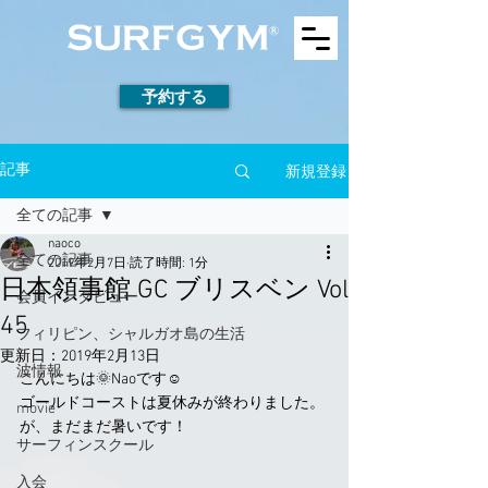
予約する
新規登録
記事
全ての記事
naoco
全ての記事
2019年2月7日
読了時間: 1分
日本領事館 GC ブリスベン Vol
会員インタビュー
45
フィリピン、シャルガオ島の生活
更新日：
2019年2月13日
波情報
こんにちは🌞Naoです☺︎
ゴールドコーストは夏休みが終わりました。
movie
が、まだまだ暑いです！
サーフィンスクール
入会