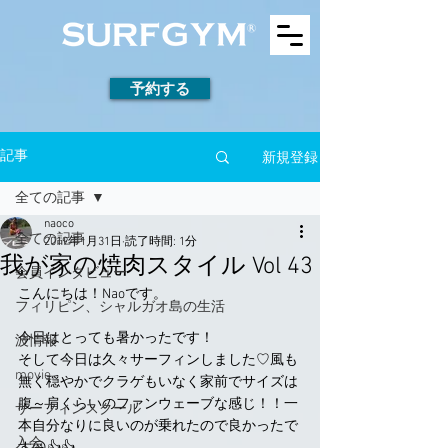
予約する
新規登録
記事
全ての記事
naoco
全ての記事
2019年1月31日
読了時間: 1分
我が家の焼肉スタイル Vol 43
会員インタビュー
こんにちは！Naoです。
フィリピン、シャルガオ島の生活
今日はとっても暑かったです！
波情報
そして今日は久々サーフィンしました♡風も
movie
無く穏やかでクラゲもいなく家前でサイズは
腹～肩くらいのファンウェーブな感じ！！一
サーフィンスクール
本自分なりに良いのが乗れたので良かったで
入会