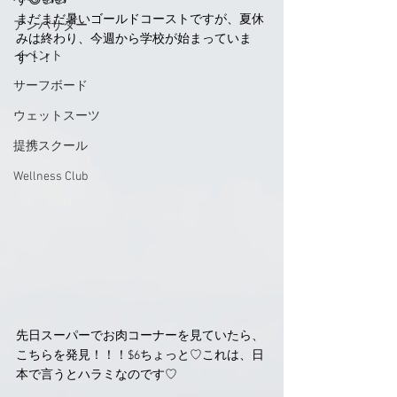
す😆👍👍
まだまだ暑いゴールドコーストですが、夏休
アンバサダー
みは終わり、今週から学校が始まっていま
イベント
す！！
サーフボード
ウェットスーツ
提携スクール
Wellness Club
先日スーパーでお肉コーナーを見ていたら、
こちらを発見！！！$6ちょっと♡これは、日
本で言うとハラミなのです♡