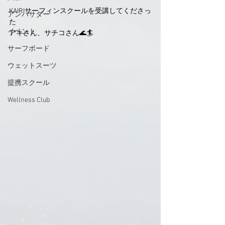
KAIRIサーフィンスクールを受講してくださっ
アンバサダー
た
イベント
アキさん、サチコさん🌊🏄
サーフボード
ウェットスーツ
提携スクール
Wellness Club