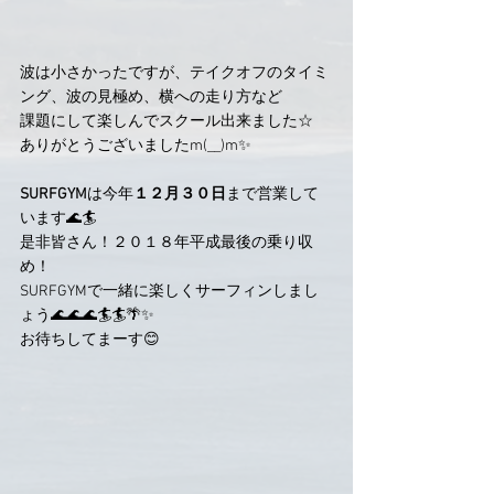
波は小さかったですが、テイクオフのタイミ
ング、波の見極め、横への走り方など
課題にして楽しんでスクール出来ました☆
ありがとうございましたm(__)m✨
SURFGYM
は今年
１２月３０日
まで営業して
います🌊🏄
是非皆さん！２０１８年平成最後の乗り収
め！
SURFGYMで一緒に楽しくサーフィンしまし
ょう🌊🌊🌊🏄🏄🌴✨
お待ちしてまーす😊