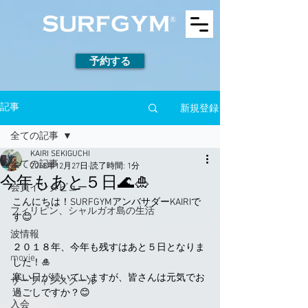
予約する
新規登録
記事
全ての記事
KAIRI SEKIGUCHI
全ての記事
2018年12月27日
読了時間: 1分
今年もあと５日🌊🎍
会員インタビュー
こんにちは！SURFGYMアンバサダーKAIRIで
フィリピン、シャルガオ島の生活
す😊
波情報
２０１８年、今年も残すはあと５日となりま
movie
した！🎍
寒い日が続いていますが、皆さんは元気でお
サーフィンスクール
過ごしですか？😊
入会