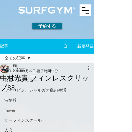
予約する
新規登録
記事
全ての記事
Eiji
全ての記事
2019年1月22日
読了時間: 1分
中村光貴 フィンレスクリッ
会員インタビュー
プ88
フィリピン、シャルガオ島の生活
波情報
movie
サーフィンスクール
入会