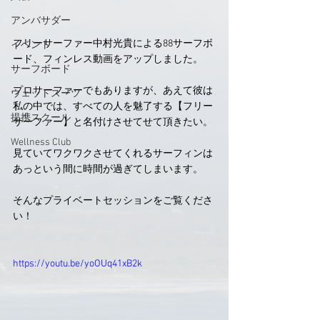
アンバサダー
フリーサーファー中村光貴による88サーフボ
イベント
ード、フィンレス動画をアップしました。
サーフボード
プロサーファーでもありますが、あえて彼は
ウェットスーツ
私の中では、すべての人を魅了する【フリー
提携スクール
サーファー】と名付けさせてせて頂きたい。
Wellness Club
見ていてワクワクさせてくれるサーフィンは
あっという間に時間が過ぎてしまいます。
そんなプライベートセッションをご覧くださ
い！
https://youtu.be/yoOUq41xB2k