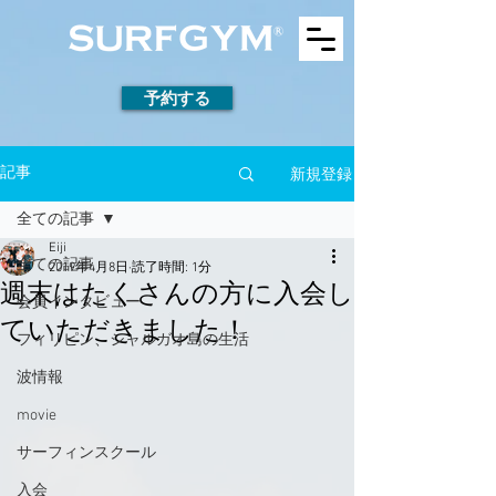
予約する
新規登録
記事
全ての記事
Eiji
全ての記事
2019年4月8日
読了時間: 1分
週末はたくさんの方に入会し
会員インタビュー
ていただきました！
フィリピン、シャルガオ島の生活
波情報
movie
サーフィンスクール
入会