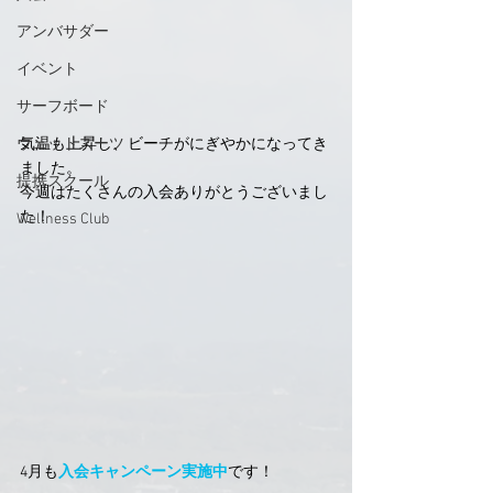
アンバサダー
イベント
サーフボード
気温も上昇し、ビーチがにぎやかになってき
ウェットスーツ
ました。
提携スクール
今週はたくさんの入会ありがとうございまし
た！
Wellness Club
4月も
入会キャンペーン実施中
です！