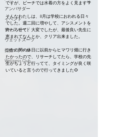
ですが、ビーチでは水着の方をよく見ます🌴
アンバサダー
そんなわたしは、8月は学校におわれる日々
イベント
でした。週二回に増やして、アシスメントを
サーフボード
終わらせて、大変でしたが、最後良い先生に
恵まれてなんとか、クリア出来ました。
ウェットスーツ
つかの間の休日に以前からヒマワリ畑に行き
提携スクール
たかったので、リサーチしてたら、学校の先
Wellness Club
生がちょうど行ってて、タイミングが良く咲
いていると言うので行ってきました🌻