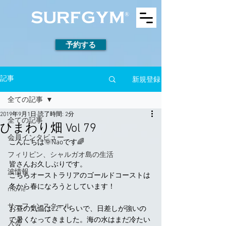
予約する
新規登録
記事
全ての記事
2019年9月1日
読了時間: 2分
全ての記事
ひまわり畑 Vol 79
会員インタビュー
こんにちは🌞Naoです🌈
フィリピン、シャルガオ島の生活
皆さんお久しぶりです。
波情報
こちらオーストラリアのゴールドコーストは
冬から春になろうとしています！
movie
サーフィンスクール
お昼の気温は22°くらいで、日差しが強いの
で暑くなってきました。海の水はまだ冷たい
入会