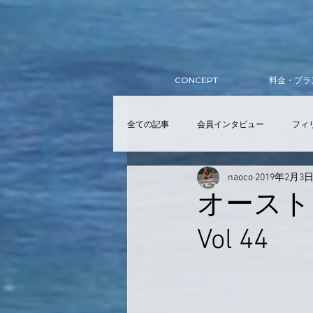
CONCEPT
料金・プラ
全ての記事
会員インタビュー
フィ
naoco
2019年2月3
サーフィンスクール
入会
ア
オースト
Vol 44
提携スクール
Wellness Club