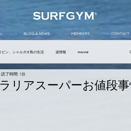
ン
BLOG & NEWS
MEMBERS
CONTAC
リピン、シャルガオ島の生活
波情報
movie
日
読了時間: 1分
ンバサダー
イベント
サーフボード
ウェットスーツ
ラリアスーパーお値段事