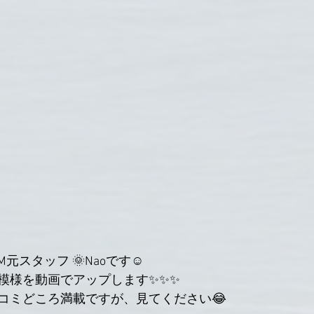
YM元スタッフ 🌞Naoです☺︎
模様を動画でアップします✨✨✨
コミどころ満載ですが、見てください😂