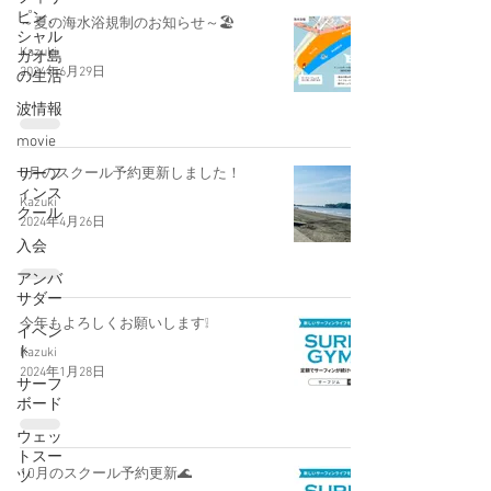
ピン、
～夏の海水浴規制のお知らせ～🏖
シャル
Kazuki
ガオ島
2024年6月29日
の生活
波情報
movie
サーフ
5月のスクール予約更新しました！
ィンス
Kazuki
クール
2024年4月26日
入会
アンバ
サダー
今年もよろしくお願いします❕
イベン
ト
Kazuki
2024年1月28日
サーフ
ボード
ウェッ
トスー
10月のスクール予約更新🌊
ツ