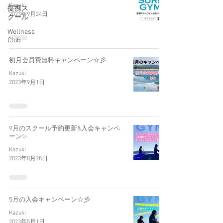
Kazuki
提携ス
2023年9月24日
クール
Wellness
Club
初月会員費無料キャンペーン☆彡
Kazuki
2023年9月1日
9月のスクール予約更新&入会キャンペ
ーン✨
Kazuki
2023年8月28日
5月の入会キャンペーン☆彡
Kazuki
2023年5月1日