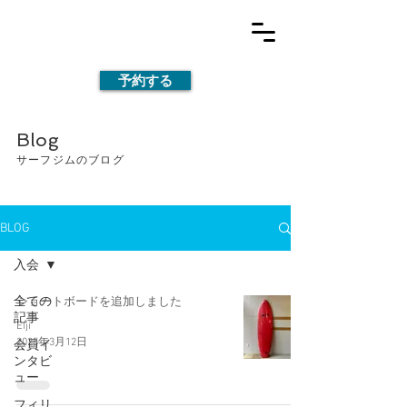
予約する
Blog
サーフジムのブログ
BLOG
入会
全ての
ショートボードを追加しました
記事
Eiji
2025年3月12日
会員イ
ンタビ
ュー
フィリ